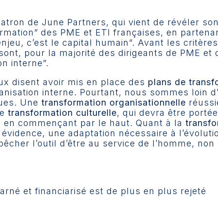
patron de June Partners, qui vient de révéler s
rmation” des PME et ETI françaises, en partenari
l enjeu, c’est le capital humain”. Avant les critère
ont, pour la majorité des dirigeants de PME et d
on interne”.
eux disent avoir mis en place des
plans de transf
anisation interne. Pourtant, nous sommes loin d
ques. Une
transformation organisationnelle
réussi
de
transformation culturelle
, qui devra être portée
e, en commençant par le haut. Quant à la
transfo
e évidence, une adaptation nécessaire à l’évolut
êcher l’outil d’être au service de l’homme, non 
arné et financiarisé est de plus en plus rejeté